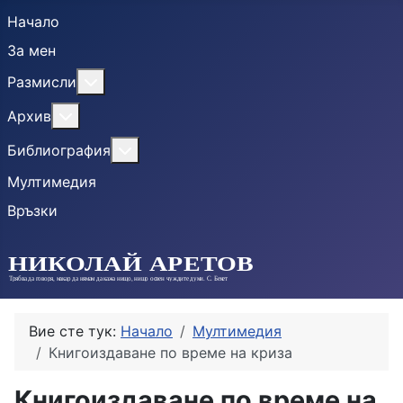
Начало
За мен
More about: Размисли
Размисли
More about: Архив
Архив
More about: Библиография
Библиография
Мултимедия
Връзки
Вие сте тук:
Начало
Мултимедия
Книгоиздаване по време на криза
Книгоиздаване по време на