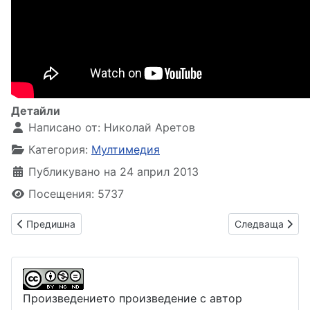
Детайли
Написано от:
Николай Аретов
Категория:
Мултимедия
Публикувано на 24 април 2013
Посещения: 5737
Предишна статия: Още веднъж за многообразието на образит
Следваща стати
Предишна
Следваща
Произведението произведение с автор