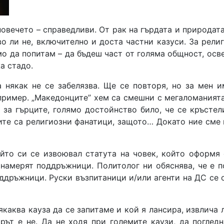
 повечето – справедливи. От рак на гърдата и природат
во ли не, включително и доста частни казуси. За рели
мо да попитам – да бъдеш част от голяма общност, осв
а стадо.
а някак не се забелязва. Ще се повторя, но за мен
ример. „Македонците” хем са смешни с мегаломанията с
за гърците, голямо достойнство било, че се кръстели
ите са религиозни фанатици, защото… Докато ние сме 
ойто си се извоювал статута на човек, който оформя
 намерят поддръжници. Политолог ни обяснява, че е п
дръжници. Руски възпитаници и/или агенти на ДС се 
якаква кауза да се запитаме и кой я лансира, извлича 
рът е не. Да не ходя при големите каузи, да поглед