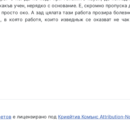
какъв учен, нерядко с основание. Е, скромно пропуска
с просто око. А зад цялата тази работа прозира болезн
, в която работя, които изведнъж се оказват не ча
ретов
е лицензирано под
Криейтив Комънс Attribution-No