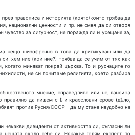
а през правописа и историята (която/които трябва да
гия, национални ценности и пр. не смея да си отворя
ен чувство за сигурност, не поражда ли и усещане за,
 има нещо шизофренно в това да критикуваш или да
и, хем ние (кои ние?) трябва да се учим от тях как
, когато минават покрай църква. То и руснаците го
нихилисти, не си почитаме религията, което разбира
 общественото мнение, справедливо или не, лансира
о-правилно да пишем с ѣ и краесловни ерове (дѣло,
обявят против Русия/СССР – да му стане неудобно на
ли някакви дивиденти от активността си, съгласни ли
на нещата около себе си. Някакъв голям експерт по