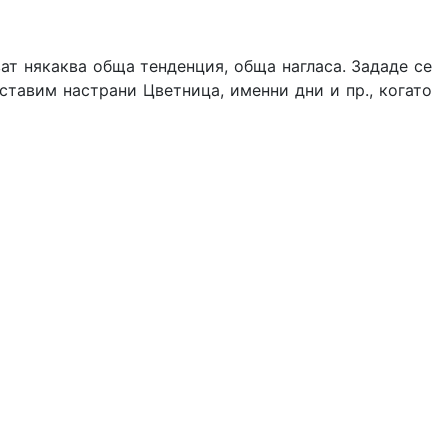
ат някаква обща тенденция, обща нагласа. Зададе се
оставим настрани Цветница, именни дни и пр., когато