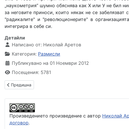
„наукометрия” шумно обяснява как Х или У не бил ни
за неговите приноси, които някак не се забелязват 
"радикалите" и "революционерите" в организацията
интегрира в себе си.
Детайли
Написано от:
Николай Аретов
Категория:
Размисли
Публикувано на 01 Ноември 2012
Посещения: 5781
Предишна статия: Лидери, избори, съмнения
Предишна
Произведението произведение с автор
Николай А
договор
.