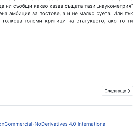
 да ни съобщи какво казва същата тази „наукометрия”
ена амбиция за постове, а и не малко суета. Или пък
к толкова големи критици на статуквото, ако то ги
Следваща стати
Следваща
nCommercial-NoDerivatives 4.0 International