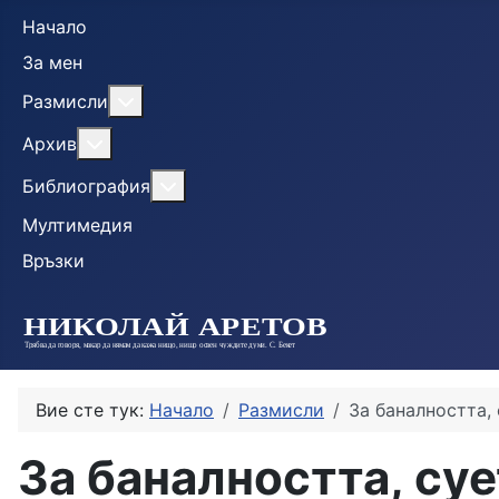
Начало
За мен
More about: Размисли
Размисли
More about: Архив
Архив
More about: Библиография
Библиография
Мултимедия
Връзки
Вие сте тук:
Начало
Размисли
За баналността, 
За баналността, суе