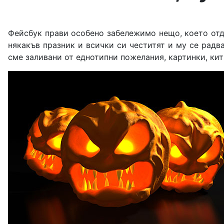
Фейсбук прави особено забележимо нещо, което отда
някакъв празник и всички си честитят и му се радва
сме заливани от еднотипни пожелания, картинки, кит