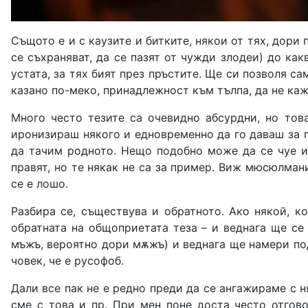
Същото е и с каузите и битките, някои от тях, дори
се съхраняват, да се пазят от чужди злодеи) до как
устата, за тях бият през пръстите. Ще си позволя са
казано по-меко, принадлежност към тълпа, да не каж
Много често тезите са очевидно абсурдни, но тов
иронизираш някого и едновременно да го даваш за п
да тачим родното. Нещо подобно може да се чуе и 
правят, но те някак не са за пример. Виж мюсюлман
се е лошо.
Разбира се, съществува и обратното. Ако някой, к
обратната на общоприетата теза – и веднага ще се
мъжъ, вероятно дори мѫжъ) и веднага ще намери под
човек, че е русофоб.
Дали все пак не е редно преди да се ангажираме с н
сме с това и пр. При мен поне доста често отгово