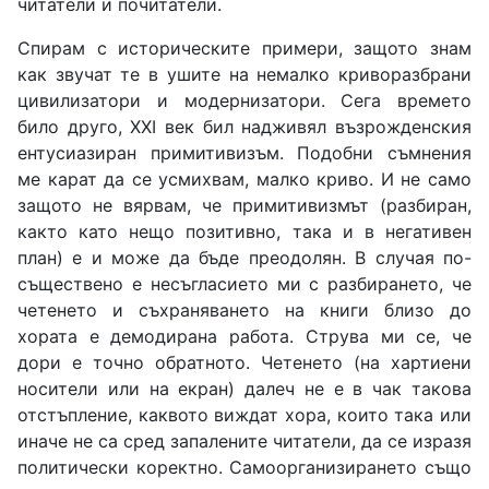
читатели и почитатели.
Спирам с историческите примери, защото знам
как звучат те в ушите на немалко криворазбрани
цивилизатори и модернизатори. Сега времето
било друго, ХХІ век бил надживял възрожденския
ентусиазиран примитивизъм. Подобни съмнения
ме карат да се усмихвам, малко криво. И не само
защото не вярвам, че примитивизмът (разбиран,
както като нещо позитивно, така и в негативен
план) е и може да бъде преодолян. В случая по-
съществено е несъгласието ми с разбирането, че
четенето и съхраняването на книги близо до
хората е демодирана работа. Струва ми се, че
дори е точно обратното. Четенето (на хартиени
носители или на екран) далеч не е в чак такова
отстъпление, каквото виждат хора, които така или
иначе не са сред запалените читатели, да се изразя
политически коректно. Самоорганизирането също