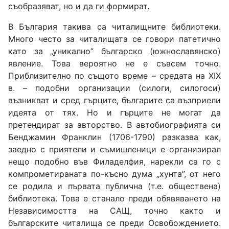
съобразяват, но и да ги формират.
В България такива са читалищните библиотеки.
Много често за читалищата се говори патетично
като за „уникално” българско (южнославянско)
явление. Това вероятно не е съвсем точно.
Приблизително по същото време – средата на ХІХ
в. – подобни организации (силоги, силогоси)
възникват и сред гърците, българите са възприели
идеята от тях. Но и гърците не могат да
претендират за авторство. В автобиографията си
Бенджамин Франклин (1706-1790) разказва как,
заедно с приятели и съмишленици е организирал
нещо подобно във Филаделфия, нарекли са го с
компрометираната по-късно дума „хунта”, от него
се родила и първата публична (т.е. обществена)
библиотека. Това е станало преди обявяването на
Независимостта на САЩ, точно както и
българските читалища се преди Освобождението.