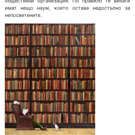
обществени организации. По правило те винаги
имат нещо наум, което остава недостъпно за
непосветените.