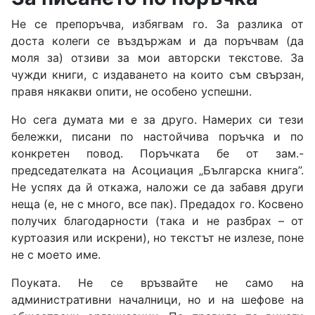
Не се препоръчва, избягвам го. За разлика от
доста колеги се въздържам и да поръчвам (да
моля за) отзиви за мои авторски текстове. За
чужди книги, с издаването на които съм свързан,
правя някакви опити, не особено успешни.
Но сега думата ми е за друго. Намерих си тези
бележки, писани по настойчива поръчка и по
конкретен повод. Поръчката бе от зам.-
председателката на Асоциация „Българска книга”.
Не успях да й откажа, наложи се да забавя други
неща (е, не с много, все пак). Предадох го. Косвено
получих благодарности (така и не разбрах – от
куртоазия или искрени), но текстът не излезе, поне
не с моето име.
Поуката. Не се връзвайте не само на
административни началници, но и на шефове на