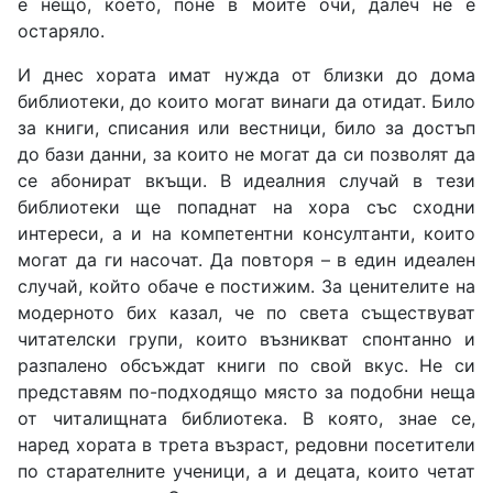
е нещо, което, поне в моите очи, далеч не е
остаряло.
И днес хората имат нужда от близки до дома
библиотеки, до които могат винаги да отидат. Било
за книги, списания или вестници, било за достъп
до бази данни, за които не могат да си позволят да
се абонират вкъщи. В идеалния случай в тези
библиотеки ще попаднат на хора със сходни
интереси, а и на компетентни консултанти, които
могат да ги насочат. Да повторя – в един идеален
случай, който обаче е постижим. За ценителите на
модерното бих казал, че по света съществуват
читателски групи, които възникват спонтанно и
разпалено обсъждат книги по свой вкус. Не си
представям по-подходящо място за подобни неща
от читалищната библиотека. В която, знае се,
наред хората в трета възраст, редовни посетители
по старателните ученици, а и децата, които четат