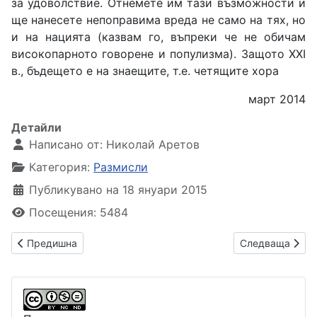
за удоволствие. Отнемете им тази възможности и
ще нанесете непоправима вреда не само на тях, но
и на нацията (казвам го, въпреки че не обичам
високопарното говорене и популизма). Защото ХХІ
в., бъдещето е на знаещите, т.е. четящите хора
март 2014
Детайли
Написано от:
Николай Аретов
Категория:
Размисли
Публикувано на 18 януари 2015
Посещения: 5484
Предишна статия: Пак за Националната библиотека
Следваща стати
Предишна
Следваща