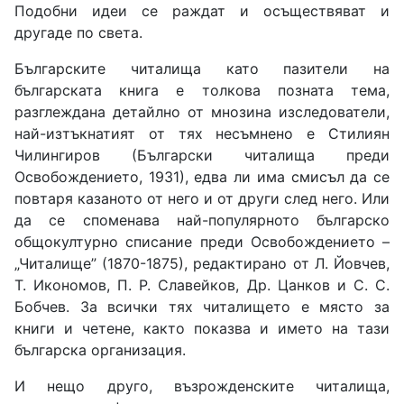
Подобни идеи се раждат и осъществяват и
другаде по света.
Българските читалища като пазители на
българската книга е толкова позната тема,
разглеждана детайлно от мнозина изследователи,
най-изтъкнатият от тях несъмнено е Стилиян
Чилингиров (Български читалища преди
Освобождението, 1931), едва ли има смисъл да се
повтаря казаното от него и от други след него. Или
да се споменава най-популярното българско
общокултурно списание преди Освобождението –
„Читалище” (1870-1875), редактирано от Л. Йовчев,
Т. Икономов, П. Р. Славейков, Др. Цанков и С. С.
Бобчев. За всички тях читалището е място за
книги и четене, както показва и името на тази
българска организация.
И нещо друго, възрожденските читалища,