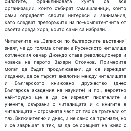
силогите, франклиновата хунта са все
организации, които събират съмишленици, които
сами определят своите интереси и занимания,
като следват препоръките на по-компетентните от
своята среда хора, които сами са избрали.
Читателите на „Записки по българските въстания”
знаят, че до голяма степен в Русенското читалище
котленския овчар Джендо става революционера и
човека на перото Захари Стоянов. Примерите
могат да бъдат продължавани, да се изреждат
издания, да се търсят аналогии между читалищата
и Българското книжовно дружество (днес
Българска академия на науките) и пр., вероятно
най-трудно ще е да се изредят писателите и
учените, свързани с читалищата и с книгите в
читалищата – огромната част от тях са тръгнали от
тях. Включително и днес, и не само са тръгнали, но
и се завръщат в тях, за да се срещнат на живо с