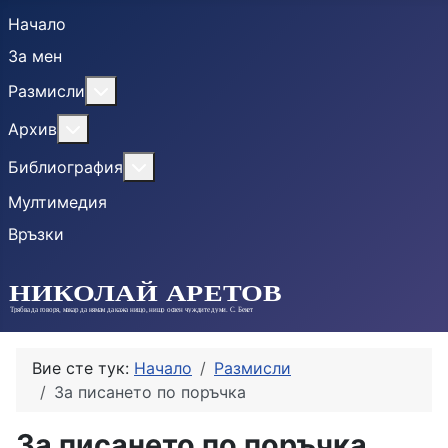
Начало
За мен
More about: Размисли
Размисли
More about: Архив
Архив
More about: Библиография
Библиография
Мултимедия
Връзки
Вие сте тук:
Начало
Размисли
За писането по поръчка
За писането по поръчка