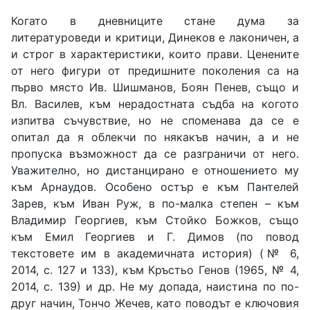
Когато в дневниците стане дума за
литературоведи и критици, Динеков е лаконичен, а
и строг в характеристики, които прави. Ценените
от него фигури от предишните поколения са на
първо място Ив. Шишманов, Боян Пенев, също и
Вл. Василев, към нерадостната съдба на когото
изпитва съчувствие, но не споменава да се е
опитал да я облекчи по някакъв начин, а и не
пропуска възможност да се разграничи от него.
Уважително, но дистанцирано е отношението му
към Арнаудов. Особено остър е към Пантелей
Зарев, към Иван Руж, в по-малка степен – към
Владимир Георгиев, към Стойко Божков, също
към Емил Георгиев и Г. Димов (по повод
текстовете им в академичната история) (№ 6,
2014, с. 127 и 133), към Кръстьо Генов (1965, № 4,
2014, с. 139) и др. Не му допада, наистина по по-
друг начин, Тончо Жечев, като поводът е ключовия