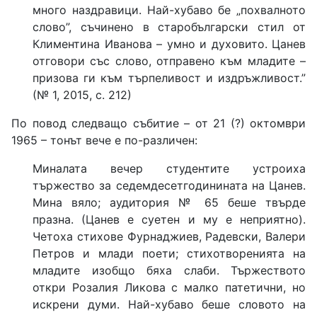
много наздравици. Най-хубаво бе „похвалното
слово”, съчинено в старобългарски стил от
Климентина Иванова – умно и духовито. Цанев
отговори със слово, отправено към младите –
призова ги към търпеливост и издръжливост.”
(№ 1, 2015, с. 212)
По повод следващо събитие – от 21 (?) октомври
1965 – тонът вече е по-различен:
Миналата вечер студентите устроиха
тържество за седемдесетгодинината на Цанев.
Мина вяло; аудитория № 65 беше твърде
празна. (Цанев е суетен и му е неприятно).
Четоха стихове Фурнаджиев, Радевски, Валери
Петров и млади поети; стихотворенията на
младите изобщо бяха слаби. Тържеството
откри Розалия Ликова с малко патетични, но
искрени думи. Най-хубаво беше словото на