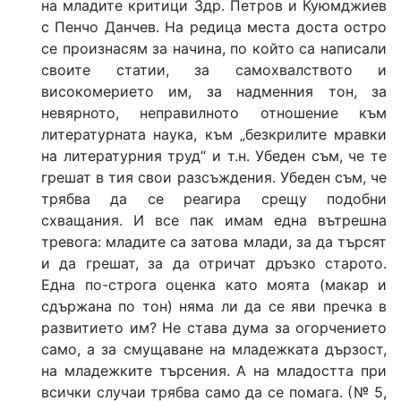
на младите критици Здр. Петров и Куюмджиев
с Пенчо Данчев. На редица места доста остро
се произнасям за начина, по който са написали
своите статии, за самохвалството и
високомерието им, за надменния тон, за
невярното, неправилното отношение към
литературната наука, към „безкрилите мравки
на литературния труд“ и т.н. Убеден съм, че те
грешат в тия свои разсъждения. Убеден съм, че
трябва да се реагира срещу подобни
схващания. И все пак имам една вътрешна
тревога: младите са затова млади, за да търсят
и да грешат, за да отричат дръзко старото.
Една по-строга оценка като моята (макар и
сдържана по тон) няма ли да се яви пречка в
развитието им? Не става дума за огорчението
само, а за смущаване на младежката дързост,
на младежките търсения. А на младостта при
всички случаи трябва само да се помага. (№ 5,