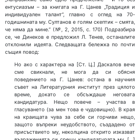
ентусиазъм – за книгата на Г. Цанев „Традиция и
индивидуален талант”, главно с оглед на 70-
годишнината му. Султанов е голям скептик – смята,
че няма да мине.” (№, 2, 2015, с. 170) Подразбира
се, че Динеков е предложил Л. Тенев, останалите
отклонили идеята. Следващата бележка по почти
същия повод:
Но ако с характера на [Ст. Ц.] Даскалов вече
сме свикнали, не мога да си обясня
поведението на Г. Цанев: остана в научния
съвет на Литературния институт през цялото
време, докато се обсъждаше неговата
кандидатура. Нещо повече – участва в
гласуването (за мен това е чудовищно). В края
на краищата чува за себе си горчиви нещо,
защото въпреки неудобството, създадено от
присъствието му, неколцина открито изказват
възраженията си срещу кандидатурата му. […]