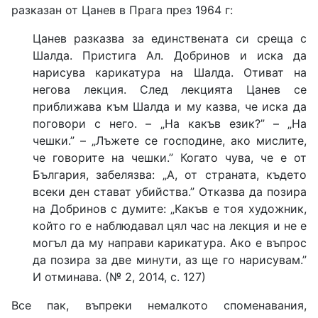
разказан от Цанев в Прага през 1964 г:
Цанев разказва за единствената си среща с
Шалда. Пристига Ал. Добринов и иска да
нарисува карикатура на Шалда. Отиват на
негова лекция. След лекцията Цанев се
приближава към Шалда и му казва, че иска да
поговори с него. – „На какъв език?” – „На
чешки.” – „Лъжете се господине, ако мислите,
че говорите на чешки.” Когато чува, че е от
България, забелязва: „А, от страната, където
всеки ден стават убийства.” Отказва да позира
на Добринов с думите: „Какъв е тоя художник,
който го е наблюдавал цял час на лекция и не е
могъл да му направи карикатура. Ако е въпрос
да позира за две минути, аз ще го нарисувам.”
И отминава. (№ 2, 2014, с. 127)
Все пак, въпреки немалкото споменавания,