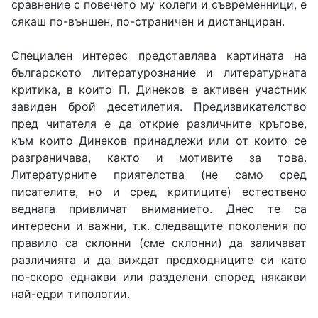
сравнение с повечето му колеги и съвременници, е
сякаш по-външен, по-страничен и дистанциран.
Специален интерес представлява картината на
българското литературознание и литературната
критика, в които П. Динеков е активен участник
завиден брой десетилетия. Предизвикателство
пред читателя е да открие различните кръгове,
към които Динеков принадлежи или от които се
разграничава, както и мотивите за това.
Литературните приятелства (не само сред
писателите, но и сред критиците) естествено
веднага привличат вниманието. Днес те са
интересни и важни, т.к. следващите поколения по
правило са склонни (сме склонни) да заличават
различията и да виждат предходниците си като
по-скоро еднакви или разделени според някакви
най-едри типологии.