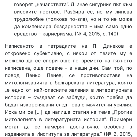
говорят „началствата”. Д. знае сигурния път към
високите постове. Разбира се, не му липсва
трудолюбие (толкова по-зле), но и то не може
да компенсира бездарността – има само едно
средство – кариеризма. (№ 4, 2015, с. 140)
Написаното в тетрадките на П. Динеков е
откровено субективно, с някои от тезите му е
можело да се спори още по времето на тяхното
написвана, още повече – в наши дни. Сам той, по
повод Пеньо Пенев, се противопоставя на
митологизацията в българската литература, която
„е едно от най-опасните явления в литературната
история – създават се заблуди, които трябва да
бъдат изкоренявани след това с мъчителни усилия.
Иска ми се […] да напиша статия на тема „Против
митологията в литературната история”. Примери
могат да се намерят достатъчно, особено в
изданията а Института за литература.” (№ 2, 2015,