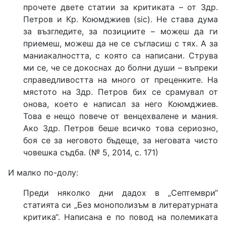
прочете двете статии за критиката – от Здр.
Петров и Кр. Коюмджиев (sic). Не става дума
за възгледите, за позициите – можеш да ги
приемеш, можеш да не се съгласиш с тях. А за
маниакалността, с която са написани. Струва
ми се, че се докоснах до болни души – въпреки
справедливостта на много от преценките. На
мястото на Здр. Петров бих се срамувал от
онова, което е написал за него Коюмджиев.
Това е нещо повече от венцехвалене и мания.
Ако Здр. Петров беше всичко това сериозно,
боя се за неговото бъдеще, за неговата чисто
човешка съдба. (№ 5, 2014, с. 171)
И малко по-долу:
Преди няколко дни дадох в „Септември“
статията си „Без монополизъм в литературната
критика“. Написана е по повод на полемиката