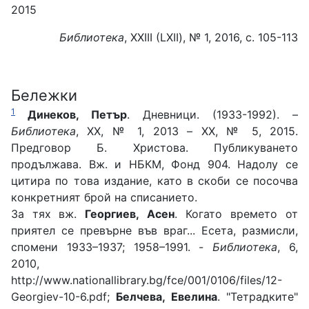
2015
Библиотека
, ХХІІІ (LXII), № 1, 2016, с. 105-113
Бележки
1
Динеков, Петър
. Дневници. (1933-1992). –
Библиотека
, ХХ, № 1, 2013 – ХХ, № 5, 2015.
Предговор Б. Христова. Публикуването
продължава. Вж. и НБКМ, Фонд 904. Надолу се
цитира по това издание, като в скоби се посочва
конкретният брой на списанието.
За тях вж.
Георгиев, Асен
. Когато времето от
приятел се превърне във враг... Есета, размисли,
спомени 1933–1937; 1958–1991. -
Библиотека
, 6,
2010,
http://www.nationallibrary.bg/fce/001/0106/files/12-
Georgiev-10-6.pdf;
Белчева, Евелина
. "Тетрадките"