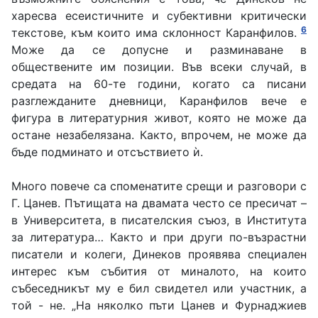
харесва есеистичните и субективни критически
6
текстове, към които има склонност Каранфилов.
Може да се допусне и разминаване в
обществените им позиции. Във всеки случай, в
средата на 60-те години, когато са писани
разглежданите дневници, Каранфилов вече е
фигура в литературния живот, която не може да
остане незабелязана. Както, впрочем, не може да
бъде подминато и отсъствието ѝ.
Много повече са споменатите срещи и разговори с
Г. Цанев. Пътищата на двамата често се пресичат –
в Университета, в писателския съюз, в Института
за литература… Както и при други по-възрастни
писатели и колеги, Динеков проявява специален
интерес към събития от миналото, на които
събеседникът му е бил свидетел или участник, а
той - не. „На няколко пъти Цанев и Фурнаджиев