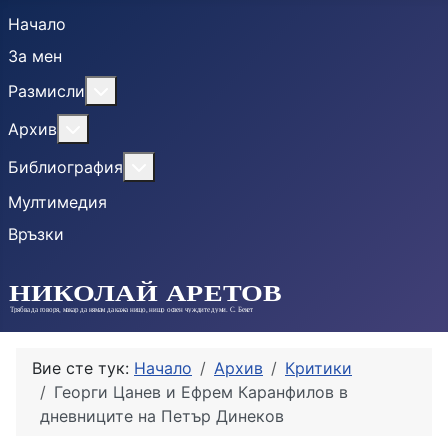
Начало
За мен
More about: Размисли
Размисли
More about: Архив
Архив
More about: Библиография
Библиография
Мултимедия
Връзки
Вие сте тук:
Начало
Архив
Критики
Георги Цанев и Ефрем Каранфилов в
дневниците на Петър Динеков