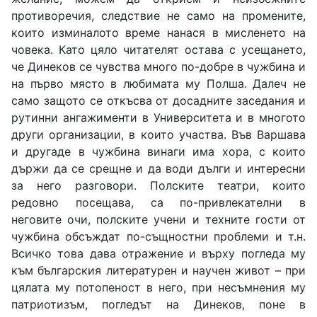
противоречия, следствие не само на промените,
които изминалото време нанася в мисленето на
човека. Като цяло читателят остава с усещането,
че Динеков се чувства много по-добре в чужбина и
на първо място в любимата му Полша. Далеч не
само защото се откъсва от досадните заседания и
рутинни ангажименти в Университета и в многото
други организации, в които участва. Във Варшава
и другаде в чужбина винаги има хора, с които
държи да се срещне и да води дълги и интересни
за него разговори. Полските театри, които
редовно посещава, са по-привлекателни в
неговите очи, полските учени и техните гости от
чужбина обсъждат по-същностни проблеми и т.н.
Всичко това дава отражение и върху погледа му
към българския литературен и научен живот – при
цялата му потопеност в него, при несъмнения му
патриотизъм, погледът на Динеков, поне в