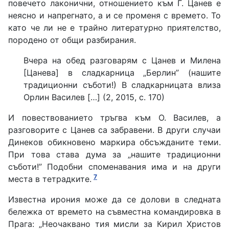
повечето лаконични, отношението към Г. Цанев е
неясно и напрегнато, а и се променя с времето. То
като че ли не е трайно литературно приятелство,
породено от общи разбирания.
Вчера на обед разговарям с Цанев и Милена
[Цанева] в сладкарница „Берлин” (нашите
традиционни съботи!) В сладкарницата влиза
Орлин Василев […] (2, 2015, с. 170)
И повествованието тръгва към О. Василев, а
разговорите с Цанев са забравени. В други случаи
Динеков обикновено маркира обсъжданите теми.
При това става дума за „нашите традиционни
съботи!” Подобни споменавания има и на други
7
места в тетрадките.
Известна ирония може да се долови в следната
бележка от времето на съвместна командировка в
Прага: „Неочаквано тия мисли за Кирил Христов