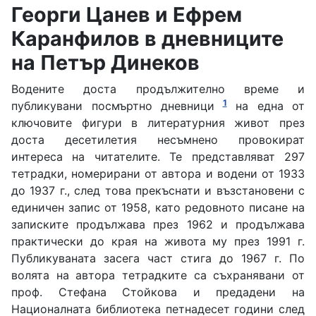
Георги Цанев и Ефрем
Каранфилов в дневниците
на Петър Динеков
Водените доста продължително време и
1
публикувани посмъртно дневници
на една от
ключовите фигури в литературния живот през
доста десетилетия несъмнено провокират
интереса на читателите. Те представляват 297
тетрадки, номерирани от автора и водени от 1933
до 1937 г., след това прекъснати и възстановени с
единичен запис от 1958, като редовното писане на
записките продължава през 1962 и продължава
практически до края на живота му през 1991 г.
Публикуваната засега част стига до 1967 г. По
волята на автора тетрадките са съхранявани от
проф. Стефана Стойкова и предадени на
Националната библиотека петнадесет години след