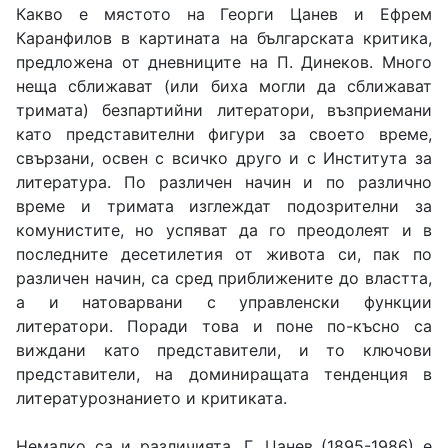
Какво е мястото на Георги Цанев и Ефрем
Каранфилов в картината на българската критика,
предложена от дневниците на П. Динеков. Много
неща сближават (или биха могли да сближават
тримата) безпартийни литератори, възприемани
като представителни фигури за своето време,
свързани, освен с всичко друго и с Института за
литература. По различен начин и по различно
време и тримата изглеждат подозрителни за
комунистите, но успяват да го преодолеят и в
последните десетилетия от живота си, пак по
различен начин, са сред приближените до властта,
а и натоварвани с управленски функции
литератори. Поради това и поне по-късно са
виждани като представители, и то ключови
представители, на доминиращата тенденция в
литературознанието и критиката.
Немалко са и различията. Г. Цанев (1895-1986) е