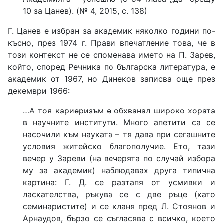
10 за Цанев). (№ 4, 2015, с. 138)
Г. Цанев е избран за академик няколко години по-
късно, през 1974 г. Прави впечатление това, че в
този контекст не се споменава името на П. Зарев,
който, според Речника по българска литература, е
академик от 1967, но Динеков записва още през
декември 1966:
…А тоя кариеризъм е обхванал широко хората
в научните институти. Много апетити са се
насочили към науката – тя дава при сегашните
условия житейско благополучие. Ето, тази
вечер у Зареви (на вечерята по случай избора
му за академик) наблюдавах друга типична
картина: Г. Д. се разтапя от усмивки и
ласкателства, ръкува се с две ръце (като
семинаристите) и се кланя пред Л. Стоянов и
Арнаудов, бързо се съгласява с всичко, което