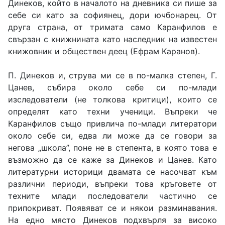
Динеков, който в началото на дневника си пише за
себе си като за софиянец, дори ючбонарец. От
друга страна, от тримата само Каранфилов е
свързан с книжнината като наследник на известен
книжовник и обществен деец (Ефрам Каранов).
П. Динеков и, струва ми се в по-малка степен, Г.
Цанев, събира около себе си по-млади
изследователи (не толкова критици), които се
определят като техни ученици. Въпреки че
Каранфилов също привлича по-млади литератори
около себе си, едва ли може да се говори за
негова „школа”, поне не в степента, в която това е
възможно да се каже за Динеков и Цанев. Като
литературни историци двамата се насочват към
различни периоди, въпреки това кръговете от
техните млади последователи частично се
припокриват. Появяват се и някои разминавания.
На едно място Динеков подхвърля за високо