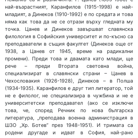
най-възрастният, Каранфилов (1915-1998) е най-
младият, а Динеков (1910-1992) е по средата и това
няма как това да не се отрази върху гледната му
точка. Цанев и Динеков завършват славянска
филология в Софийския университет и по-късно са
преподаватели в същия факултет (Динеков още от
1938, а Цанев от 1945, време на радикални
промени). Преди това и двамата като млади, ще
рече – преди Втората световна война,
специализират в славянски страни – Цанев в
Чехословакия (1926-1928), Динеков – в Полша
(1934-1935). Каранфилов е друг тип литератор, той
не е филолог, не специализира в чужбина и не е
университетски преподавател (ако се изключи
това, че, според Речник по нова българска
литература, „преподава военна администрация в
ШЗО „Хр. Ботев” през 1948-1951). И тримата са
родени другаде и идват в София, най-рано