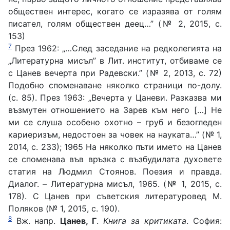
обществен интерес, когато се изразява от голям
писател, голям обществен деец…” (№ 2, 2015, с.
153)
7
През 1962: „…След заседание на редколегията на
„Литературна мисъл” в Лит. институт, отбиваме се
с Цанев вечерта при Радевски.” (№ 2, 2013, с. 72)
Подобно споменаване няколко страници по-долу.
(с. 85). През 1963: „Вечерта у Цаневи. Разказва ми
възмутен отношението на Зарев към него […] Не
ми се слуша особено охотно – груб и безогледен
кариеризъм, недостоен за човек на науката…” (№ 1,
2014, с. 233); 1965 На няколко пъти името на Цанев
се споменава във връзка с възбудилата духовете
статия на Людмил Стоянов. Поезия и правда.
Диалог. – Литературна мисъл, 1965. (№ 1, 2015, с.
178). С Цанев при съветския литературовед М.
Поляков (№ 1, 2015, с. 190).
8
Вж. напр.
Цанев, Г
.
Книга за критиката
. София: