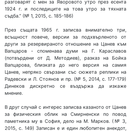
разговарят с мен за Яворовото утро през есента
1924 г. и последиците на това утро за тяхната
съдба.” (№ 1, 2015, с. 185-186)
През същата 1965 г. записва внимателно три,
всъщност повече, версии за подхвърленото от
други за резервираното отношение на Цанев към
Вапцаров - споменава думи на Г. Караславов
(потвърдени от Д. Методиев), разказ на Бойка
Вапцарова, близката до него версия на самия
Цанев, непряко свързани със сюжета реплики на
Радевски и Л. Стоянов и пр. (№ 5, 2014, с. 177-179)
Динеков дискретно се въздържа да изкаже
мнение.
В друг случай с интерес записва казаното от Цанев
за физическия облик на Смирненски по повод
паметника му в София, дело на М. Марков. (№ 3,
2015, с. 149) Записан е и един любопитен анекдот,