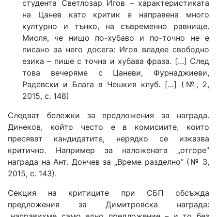
студента Светлозар Игов – характеристиката
на Цанев като критик е направена много
културно и тънко, на съвременно равнище.
Мисля, че нищо по-хубаво и по-точно не е
писано за него досега: Игов владее свободно
езика – пише с точна и хубава фраза. […] След
това вечеряме с Цаневи, Фурнаджиеви,
Радевски и Блага в Чешкия клуб. […] (№, 2,
2015, с. 148)
Следват бележки за предложения за награда.
Динеков, който често е в комисиите, които
пресяват кандидатите, нерядко се изказва
критично. Например за наложената „отгоре”
награда на Ант. Дончев за „Време разделно” (№ 3,
2015, с. 143).
Секция на критиците при СБП обсъжда
предложения за Димитровска награда:
„направихме само едно предложение – и то без