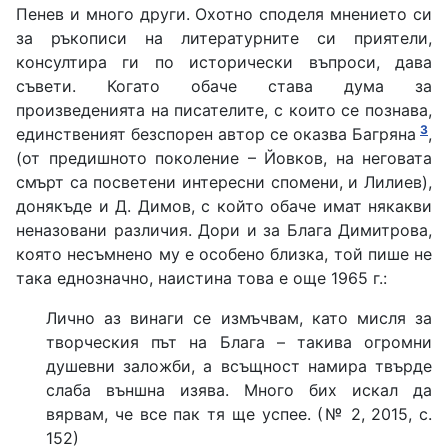
Пенев и много други. Охотно споделя мнението си
за ръкописи на литературните си приятели,
консултира ги по исторически въпроси, дава
съвети. Когато обаче става дума за
произведенията на писателите, с които се познава,
3
единственият безспорен автор се оказва Багряна
,
(от предишното поколение – Йовков, на неговата
смърт са посветени интересни спомени, и Лилиев),
донякъде и Д. Димов, с който обаче имат някакви
неназовани различия. Дори и за Блага Димитрова,
която несъмнено му е особено близка, той пише не
така еднозначно, наистина това е още 1965 г.:
Лично аз винаги се измъчвам, като мисля за
творческия път на Блага – такива огромни
душевни заложби, а всъщност намира твърде
слаба външна изява. Много бих искал да
вярвам, че все пак тя ще успее. (№ 2, 2015, с.
152)