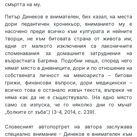
смъртта на му.
Петър Динеков е внимателен, бих казал, на места
дори педантичен хроникьор, вниманието му е
насочено преди всичко към културата и нейните
творци, не към битовата страна от живота им;
едни от малкото изключения са лаконичните
споменавания за домашните затруднения на
възрастната Багряна. Подобни неща, според него
нямат място в дневниците, дори и по отношение на
собствената личност на мемоариста – битови
грижи, финансови въпроси, дори медицински –
всичко това е останало извън текста, въпреки че
няма как да не е съществувало. (На едно място
само се изпуска, че го няколко дни го мъчат
„болките от зъба”.) (3-4, 2014, с. 239).
Словесният автопортрет на автора заслужава
специално внимание – Динеков е внимателен към