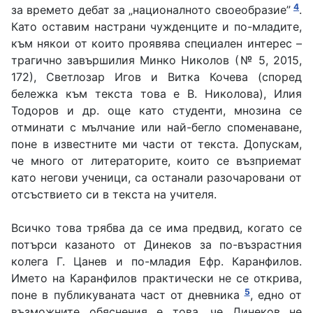
4
за времето дебат за „националното своеобразие”
.
Като оставим настрани чужденците и по-младите,
към някои от които проявява специален интерес –
трагично завършилия Минко Николов (№ 5, 2015,
172), Светлозар Игов и Витка Кочева (според
бележка към текста това е В. Николова), Илия
Тодоров и др. още като студенти, мнозина се
отминати с мълчание или най-бегло споменаване,
поне в известните ми части от текста. Допускам,
че много от литераторите, които се възприемат
като негови ученици, са останали разочаровани от
отсъствието си в текста на учителя.
Всичко това трябва да се има предвид, когато се
потърси казаното от Динеков за по-възрастния
колега Г. Цанев и по-младия Ефр. Каранфилов.
Името на Каранфилов практически не се открива,
5
поне в публикуваната част от дневника
, едно от
възможните обяснения е това, че Динеков не