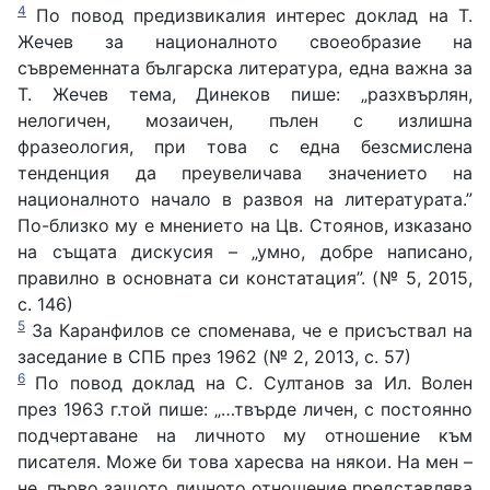
4
По повод предизвикалия интерес доклад на Т.
Жечев за националното своеобразие на
съвременната българска литература, една важна за
Т. Жечев тема, Динеков пише: „разхвърлян,
нелогичен, мозаичен, пълен с излишна
фразеология, при това с една безсмислена
тенденция да преувеличава значението на
националното начало в развоя на литературата.”
По-близко му е мнението на Цв. Стоянов, изказано
на същата дискусия – „умно, добре написано,
правилно в основната си констатация”. (№ 5, 2015,
с. 146)
5
За Каранфилов се споменава, че е присъствал на
заседание в СПБ през 1962 (№ 2, 2013, с. 57)
6
По повод доклад на С. Султанов за Ил. Волен
през 1963 г.той пише: „…твърде личен, с постоянно
подчертаване на личното му отношение към
писателя. Може би това харесва на някои. На мен –
не, първо защото личното отношение представлява