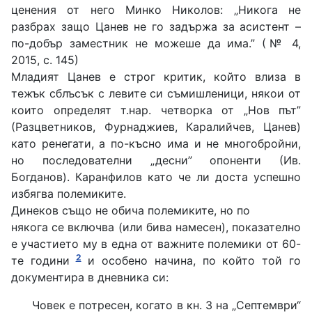
ценения от него Минко Николов: „Никога не
разбрах защо Цанев не го задържа за асистент –
по-добър заместник не можеше да има.” (№ 4,
2015, с. 145)
Младият Цанев е строг критик, който влиза в
тежък сблъсък с левите си съмишленици, някои от
които определят т.нар. четворка от „Нов път”
(Разцветников, Фурнаджиев, Каралийчев, Цанев)
като ренегати, а по-късно има и не многобройни,
но последователни „десни” опоненти (Ив.
Богданов). Каранфилов като че ли доста успешно
избягва полемиките.
Динеков също не обича полемиките, но по
някога се включва (или бива намесен), показателно
е участието му в една от важните полемики от 60-
2
те години
и особено начина, по който той го
документира в дневника си:
Човек е потресен, когато в кн. 3 на „Септември“