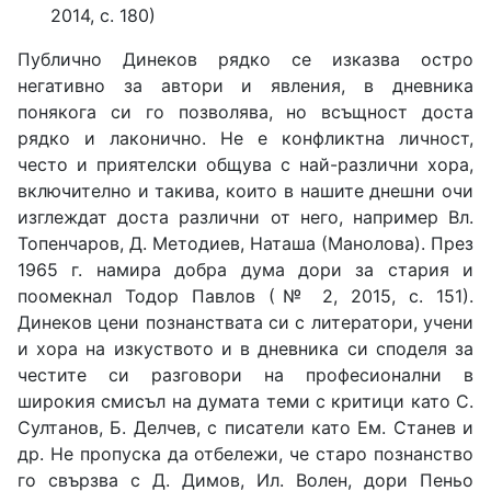
2014, с. 180)
Публично Динеков рядко се изказва остро
негативно за автори и явления, в дневника
понякога си го позволява, но всъщност доста
рядко и лаконично. Не е конфликтна личност,
често и приятелски общува с най-различни хора,
включително и такива, които в нашите днешни очи
изглеждат доста различни от него, например Вл.
Топенчаров, Д. Методиев, Наташа (Манолова). През
1965 г. намира добра дума дори за стария и
поомекнал Тодор Павлов (№ 2, 2015, с. 151).
Динеков цени познанствата си с литератори, учени
и хора на изкуството и в дневника си споделя за
честите си разговори на професионални в
широкия смисъл на думата теми с критици като С.
Султанов, Б. Делчев, с писатели като Ем. Станев и
др. Не пропуска да отбележи, че старо познанство
го свързва с Д. Димов, Ил. Волен, дори Пеньо