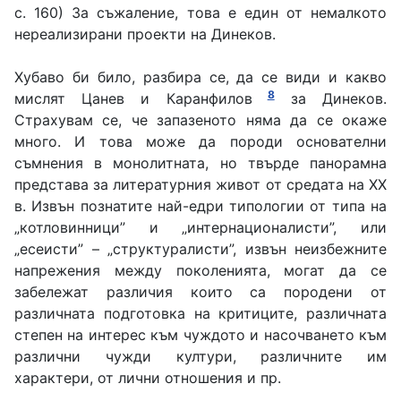
с. 160) За съжаление, това е един от немалкото
нереализирани проекти на Динеков.
Хубаво би било, разбира се, да се види и какво
8
мислят Цанев и Каранфилов
за Динеков.
Страхувам се, че запазеното няма да се окаже
много. И това може да породи основателни
съмнения в монолитната, но твърде панорамна
представа за литературния живот от средата на ХХ
в. Извън познатите най-едри типологии от типа на
„котловинници” и „интернационалисти”, или
„есеисти” – „структуралисти”, извън неизбежните
напрежения между поколенията, могат да се
забележат различия които са породени от
различната подготовка на критиците, различната
степен на интерес към чуждото и насочването към
различни чужди култури, различните им
характери, от лични отношения и пр.