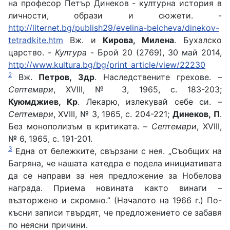
на професор Петър Динеков - културна история в
личности, образи и сюжети. -
http://liternet.bg/publish29/evelina-belcheva/dinekov-
tetradkite.htm
Вж. и
Кирова, Милена
. Бухалско
царство. -
Култура
- Брой 20 (2769), 30 май 2014,
http://www.kultura.bg/bg/print_article/view/22230
2
Вж.
Петров, Здр
. Наследствените грехове. –
Септември
, ХVІІІ, № 3, 1965, с. 183-203;
Куюмджиев, Кр
. Лекарю, излекувай себе си. –
Септември
, ХVІІІ, № 3, 1965, с. 204-221;
Динеков, П
.
Без монополизъм в критиката. –
Септември
, ХVІІІ,
№ 6, 1965, с. 191-201.
3
Една от бележките, свързани с нея. „Съобщих на
Багряна, че нашата катедра е подела инициативата
да се направи за нея предложение за Нобелова
награда. Приема новината както винаги –
възторжено и скромно.” (Началото на 1966 г.) По-
късни записи твърдят, че предложението се забавя
по неясни причини.