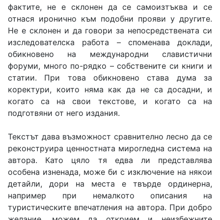
фактите, не е склонен да се самоизтъква и се
отнася иронично към подобни прояви у другите.
Не е склонен и да говори за непосредствената си
изследователска работа – споменава доклади,
обикновено на международни славистични
форуми, много по-рядко – собствените си книги и
статии. При това обикновено става дума за
коректури, които няма как да не са досадни, и
когато са на свои текстове, и когато са на
подготвяни от него издания.
Текстът дава възможност сравнително лесно да се
реконструира ценностната мирогледна система на
автора. Като цяло тя едва ли представлява
особена изненада, може би с изключение на някои
детайли, дори на места е твърде ординерна,
например при немалкото описания на
туристическите впечатления на автора. При добро
желание, можем да открием и неизбежните