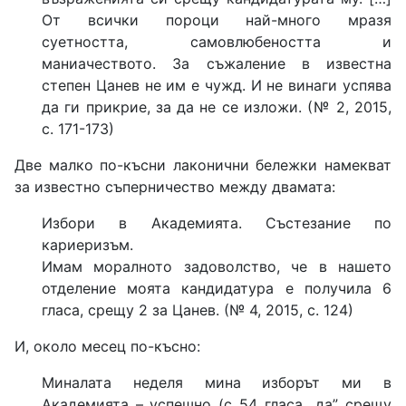
От всички пороци най-много мразя
суетността, самовлюбеността и
маниачеството. За съжаление в известна
степен Цанев не им е чужд. И не винаги успява
да ги прикрие, за да не се изложи. (№ 2, 2015,
с. 171-173)
Две малко по-късни лаконични бележки намекват
за известно съперничество между двамата:
Избори в Академията. Състезание по
кариеризъм.
Имам моралното задоволство, че в нашето
отделение моята кандидатура е получила 6
гласа, срещу 2 за Цанев. (№ 4, 2015, с. 124)
И, около месец по-късно:
Миналата неделя мина изборът ми в
Академията – успешно (с 54 гласа „да” срещу