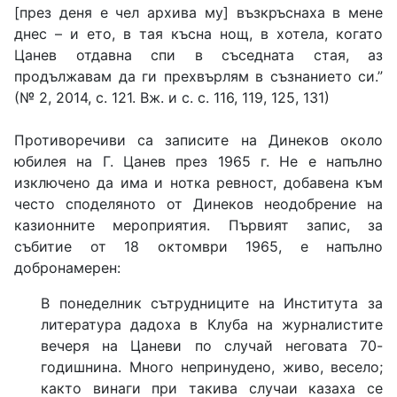
[през деня е чел архива му] възкръснаха в мене
днес – и ето, в тая късна нощ, в хотела, когато
Цанев отдавна спи в съседната стая, аз
продължавам да ги прехвърлям в съзнанието си.”
(№ 2, 2014, с. 121. Вж. и с. с. 116, 119, 125, 131)
Противоречиви са записите на Динеков около
юбилея на Г. Цанев през 1965 г. Не е напълно
изключено да има и нотка ревност, добавена към
често споделяното от Динеков неодобрение на
казионните мероприятия. Първият запис, за
събитие от 18 октомври 1965, е напълно
добронамерен:
В понеделник сътрудниците на Института за
литература дадоха в Клуба на журналистите
вечеря на Цаневи по случай неговата 70-
годишнина. Много непринудено, живо, весело;
както винаги при такива случаи казаха се