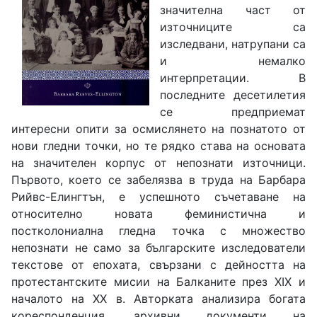
значителна част от
източниците са
изследвани, натрупани са
и немалко
интерпретации. В
последните десетилетия
се предприемат
интересни опити за осмислянето на познатото от
нови гледни точки, но те рядко става на основата
на значителен корпус от непознати източници.
Първото, което се забелязва в труда на Барбара
Рийвс-Елингтън, е успешното съчетаване на
относително новата феминистична и
постколониална гледна точка с множество
непознати не само за българските изследователи
текстове от епохата, свързани с дейността на
протестантските мисии на Балканите през ХІХ и
началото на ХХ в. Авторката анализира богата
кореспонденция, архивни документи на