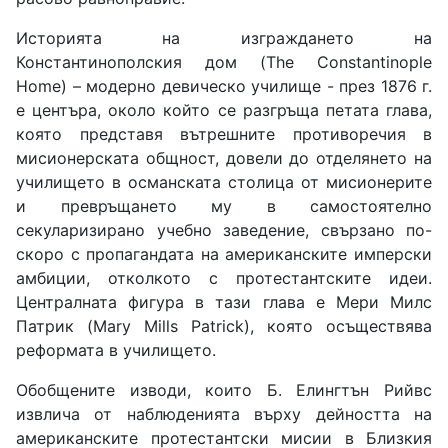
Историята на изграждането на
Константинополския дом (The Constantinople
Home) – модерно девическо училище - през 1876 г.
е центъра, около който се разгръща петата глава,
която представя вътрешните противоречия в
мисионерската общност, довели до отделянето на
училището в османската столица от мисионерите
и превръщането му в самостоятелно
секуларизирано учебно заведение, свързано по-
скоро с пропагандата на американските имперски
амбиции, отколкото с протестантските идеи.
Централната фигура в тази глава е Мери Милс
Патрик (Mary Mills Patrick), която осъществява
реформата в училището.
Обобщените изводи, които Б. Елингтън Рийвс
извлича от наблюденията върху дейността на
американските протестантски мисии в Близкия