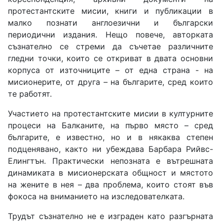
протестантските мисии, книги и публикации в
малко познати англоезични и български
периодични издания. Нещо повече, авторката
съзнателно се стреми да съчетае различните
гледни точки, които се откриват в двата основни
корпуса от източниците – от една страна - на
мисионерите, от друга – на българите, сред които
те работят.
Участието на протестантските мисии в културните
процеси на Балканите, на първо място – сред
българите, е известно, но и в някаква степен
подценявано, както ни убеждава Барбара Рийвс-
Елингтън. Практически непозната е вътрешната
динамиката в мисионерската общност и мястото
на жените в нея – два проблема, които стоят във
фокоса на вниманието на изследователката.
Трудът съзнателно не е изграден като разгърната