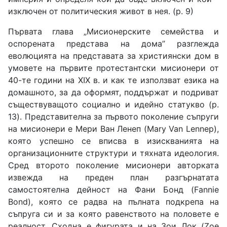
изключен от политическия живот в нея. (р. 9)
Първата глава „Мисионерските семейства и
оспорената представа на дома” разглежда
еволюцията на представата за християнски дом в
умовете на първите протестантски мисионери от
40-те години на ХІХ в. и как те използват езика на
домашното, за да оформят, поддържат и подриват
съществуващото социално и идейно статукво (p.
13). Представителна за първото поколение съпруги
на мисионери е Мери Ван Ленеп (Mary Van Lennep),
която успешно се вписва в изискванията на
организационните структури и тяхната идеология.
Сред второто поколение мисионери авторката
извежда на преден план разгърнатата
самостоятелна дейност на Фани Бонд (Fannie
Bond), която се радва на пълната подкрепа на
съпруга си и за която равенството на половете е
реалност. Сходна е фигурата и на Зои Лок (Zoe