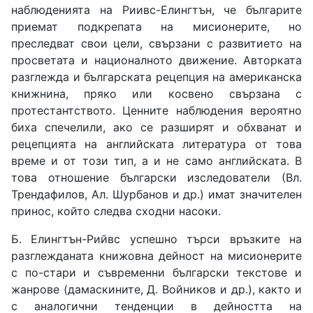
наблюденията на Риивс-Елингтън, че българите
приемат подкрепата на мисионерите, но
преследват свои цели, свързани с развитието на
просветата и националното движение. Авторката
разглежда и българската рецепция на американска
книжнина, пряко или косвено свързана с
протестантството. Ценните наблюдения вероятно
биха спечелили, ако се разширят и обхванат и
рецепцията на английската литература от това
време и от този тип, а и не само английската. В
това отношение български изследователи (Вл.
Трендафилов, Ал. Шурбанов и др.) имат значителен
принос, който следва сходни насоки.
Б. Елингтън-Рийвс успешно търси връзките на
разглежданата книжовна дейност на мисионерите
с по-стари и съвременни български текстове и
жанрове (дамаскините, Д. Войников и др.), както и
с аналогични тенденции в дейността на