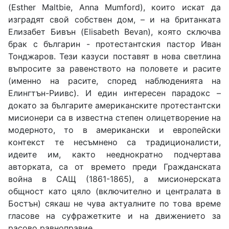
(Esther Maltbie, Anna Mumford), които искат да
изградят свой собствен дом, – и на британката
Елизабет Бивън (Elisabeth Bevan), която сключва
брак с българин - протестантския пастор Иван
Тонджаров. Тези казуси поставят в нова светлина
въпросите за равенството на половете и расите
(именно на расите, според наблюденията на
Елингтън-Риивс). И един интересен парадокс –
докато за българите американските протестантски
мисионери са в известна степен олицетворение на
модерното, то в американски и европейски
контекст те несъмнено са традиционалисти,
идеите им, както нееднократно подчертава
авторката, са от времето преди Гражданската
война в САЩ (1861-1865), а мисионерската
общност като цяло (включително и централата в
Бостън) сякаш не чува актуалните по това време
гласове на суфражетките и на движението за
расово равноправие.