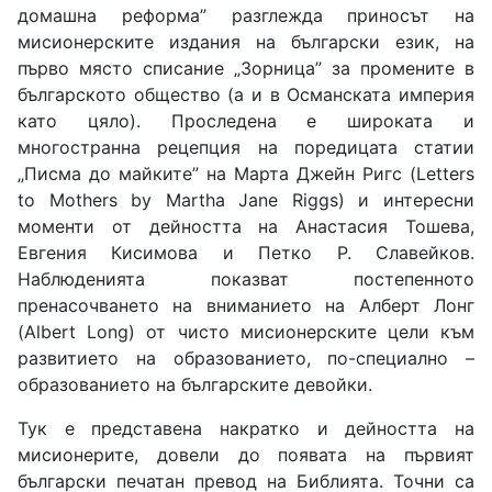
домашна реформа” разглежда приносът на
мисионерските издания на български език, на
първо място списание „Зорница” за промените в
българското общество (а и в Османската империя
като цяло). Проследена е широката и
многостранна рецепция на поредицата статии
„Писма до майките” на Марта Джейн Ригс (Letters
to Mothers by Martha Jane Riggs) и интересни
моменти от дейността на Анастасия Тошева,
Евгения Кисимова и Петко Р. Славейков.
Наблюденията показват постепенното
пренасочването на вниманието на Алберт Лонг
(Albert Long) от чисто мисионерските цели към
развитието на образованието, по-специално –
образованието на българските девойки.
Тук е представена накратко и дейността на
мисионерите, довели до появата на първият
български печатан превод на Библията. Точни са