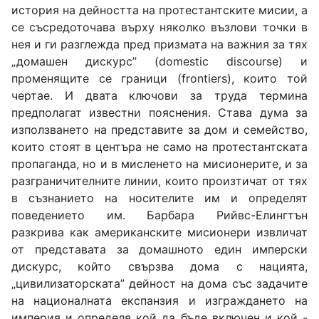
история на дейността на протестантските мисии, а
се съсредоточава върху няколко възлови точки в
нея и ги разглежда пред призмата на важния за тях
„домашен дискурс” (domestic discourse) и
променящите се граници (frontiers), които той
чертае. И двата ключови за труда термина
предполагат известни пояснения. Става дума за
използването на представите за дом и семейство,
които стоят в центъра не само на протестантската
пропаганда, но и в мисленето на мисионерите, и за
разграничителните линии, които произтичат от тях
в съзнанието на носителите им и определят
поведението им. Барбара Рийвс-Елингтън
разкрива как американските мисионери извличат
от представата за домашното един имперски
дискурс, който свързва дома с нацията,
„цивилизаторската” дейност на дома със задачите
на националната експанзия и изграждането на
империя и определя кой да бъде включен и кой -