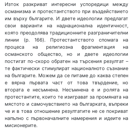
Изток разкриват интересни успоредици между
османизма и протестантството при въздействието
им върху българите. И двете идеологии предлагат
свои варианти на наднационална идентичност,
която преодолява традиционните разграничителни
линии (p. 166). Протестантството спомага на
процеса на религиозна фрагментация на
османското общество, но и двете идеологии
постигат по-скоро обратен на търсения резултат –
те фактически стимулират националното съзнание
на българите. Можем да се питаме до каква степен
е вярна първата част от това твърдение, но
втората е несъмнена. Несъмнена е и ролята на
протестантите, които те изиграват за промяната на
мястото и самочувствието на българката, въпреки
че и в това отношение резултатите не се покриват
напълно с първоначалните намерения и идеите на
мисионерите.