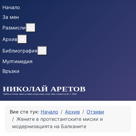
Начало
За мен
More about: Размисли
Размисли
More about: Архив
Архив
More about: Библиография
Библиография
Мултимедия
Връзки
Вие сте тук:
Начало
Архив
Отзиви
Жените в протестантските мисии и
модернизацията на Балканите