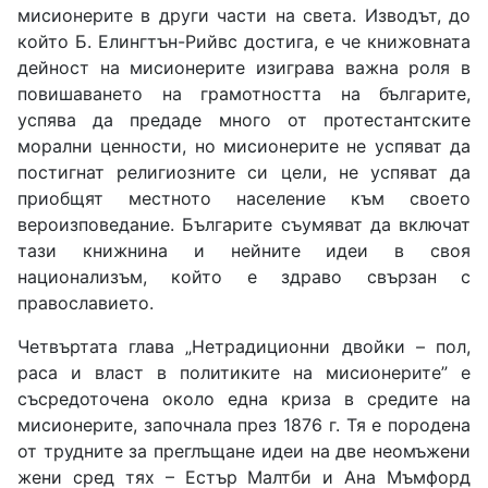
мисионерите в други части на света. Изводът, до
който Б. Елингтън-Рийвс достига, е че книжовната
дейност на мисионерите изиграва важна роля в
повишаването на грамотността на българите,
успява да предаде много от протестантските
морални ценности, но мисионерите не успяват да
постигнат религиозните си цели, не успяват да
приобщят местното население към своето
вероизповедание. Българите съумяват да включат
тази книжнина и нейните идеи в своя
национализъм, който е здраво свързан с
православието.
Четвъртата глава „Нетрадиционни двойки – пол,
раса и власт в политиките на мисионерите” е
съсредоточена около една криза в средите на
мисионерите, започнала през 1876 г. Тя е породена
от трудните за преглъщане идеи на две неомъжени
жени сред тях – Естър Малтби и Ана Мъмфорд