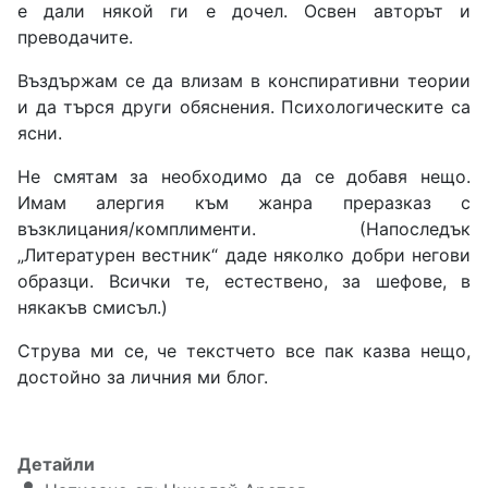
е дали някой ги е дочел. Освен авторът и
преводачите.
Въздържам се да влизам в конспиративни теории
и да търся други обяснения. Психологическите са
ясни.
Не смятам за необходимо да се добавя нещо.
Имам алергия към жанра преразказ с
възклицания/комплименти. (Напоследък
„Литературен вестник“ даде няколко добри негови
образци. Всички те, естествено, за шефове, в
някакъв смисъл.)
Струва ми се, че текстчето все пак казва нещо,
достойно за личния ми блог.
Детайли