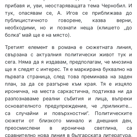
прибавя и, уви, неостаряващата тема Чернобил. И
тук, опасявам се, А. Игов се приближава до
публицистичното говорене, казва верни,
необходими, но и познати неща (клишето „до
болка“ май ще е на място).
Третият елемент в романа е сюжетната линия,
свързана с актуалния политически живот тук и
сега. Няма да я издавам, предполагам, че мнозина
ще я следят с интерес. Тя е маркирана буквално на
първата страница, след това преминава на заден
план, за да се разгърне към края. Тя е изцяло
иронична, на места саркастична, подтиква ни да
разпознаваме реални събития и лица, въпреки
основателното предупреждение, че „приликите…
са случайни и повърхностни“. Политическите
сюжети от близкото минало и днешния ден,
преосмислени в иронична светлина, са
сравнително нова линия в българската литература,