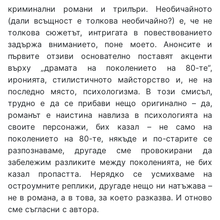
криминални романи и трилъри. Необичайното
(дали всъщност е толкова необичайно?) е, че не
толкова сюжетът, интригата в повествованието
задържа вниманието, поне моето. Анонсите и
първите отзиви основателно поставят акценти
върху „драмата на поколението на 80-те“,
иронията, стилистичното майсторство и, не на
последно място, психологизма. В този смисъл,
трудно е да се прибави нещо оригинално – да,
романът е наистина навлиза в психологията на
своите персонажи, бих казал – не само на
поколението на 80-те, някъде и по-старите се
разпознаваме, другаде сме провокирани да
забележим разликите между поколенията, не бих
казал пропастта. Нерядко се усмихваме на
остроумните реплики, другаде нещо ни натъжава –
не в романа, а в това, за което разказва. И отново
сме съгласни с автора.