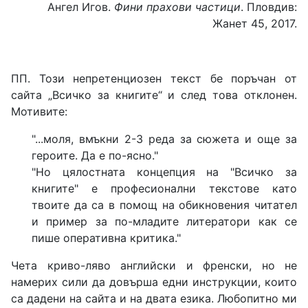
Ангел Игов.
Фини прахови частици
. Пловдив:
Жанет 45, 2017.
ПП. Този непретенциозен текст бе поръчан от
сайта „Всичко за книгите“ и след това отклонен.
Мотивите:
"...моля, вмъкни 2-3 реда за сюжета и още за
героите. Да е по-ясно."
"Но цялостната концепция на "Всичко за
книгите" е професионални текстове като
твоите да са в помощ на обикновения читател
и пример за по-младите литератори как се
пише оперативна критика."
Чета криво-ляво английски и френски, но не
намерих сили да довърша едни инструкции, които
са дадени на сайта и на двата езика. Любопитно ми