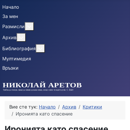
Начало
За мен
More about: Размисли
Размисли
More about: Архив
Архив
More about: Библиография
Библиография
Мултимедия
Връзки
Вие сте тук:
Начало
Архив
Критики
Иронията като спасение
Иронията като спасение