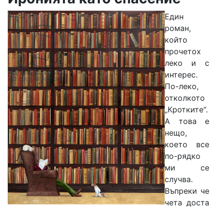
Един
роман,
който
прочетох
леко и с
интерес.
По-леко,
отколкото
„Кротките“.
А това е
нещо,
което все
по-рядко
ми се
случва.
Въпреки че
чета доста