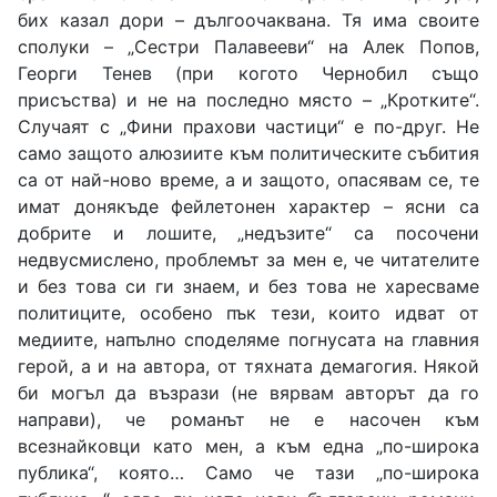
бих казал дори – дългоочаквана. Тя има своите
сполуки – „Сестри Палавееви“ на Алек Попов,
Георги Тенев (при когото Чернобил също
присъства) и не на последно място – „Кротките“.
Случаят с „Фини прахови частици“ е по-друг. Не
само защото алюзиите към политическите събития
са от най-ново време, а и защото, опасявам се, те
имат донякъде фейлетонен характер – ясни са
добрите и лошите, „недъзите“ са посочени
недвусмислено, проблемът за мен е, че читателите
и без това си ги знаем, и без това не харесваме
политиците, особено пък тези, които идват от
медиите, напълно споделяме погнусата на главния
герой, а и на автора, от тяхната демагогия. Някой
би могъл да възрази (не вярвам авторът да го
направи), че романът не е насочен към
всезнайковци като мен, а към една „по-широка
публика“, която… Само че тази „по-широка