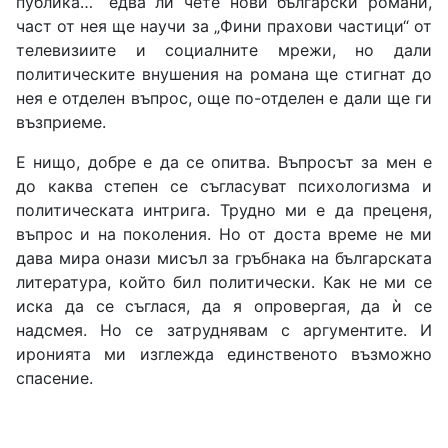
публика…“ едва ли чете нови български романи,
част от нея ще научи за „Фини прахови частици“ от
телевизиите и социалните мрежи, но дали
политическите внушения на романа ще стигнат до
нея е отделен въпрос, още по-отделен е дали ще ги
възприеме.
Е нищо, добре е да се опитва. Въпросът за мен е
до каква степен се съгласуват психологизма и
политическата интрига. Трудно ми е да преценя,
въпрос и на поколения. Но от доста време не ми
дава мира онази мисъл за гръбнака на българската
литература, който бил политически. Как не ми се
иска да се съглася, да я опровергая, да ѝ се
надсмея. Но се затруднявам с аргументите. И
иронията ми изглежда единственото възможно
спасение.