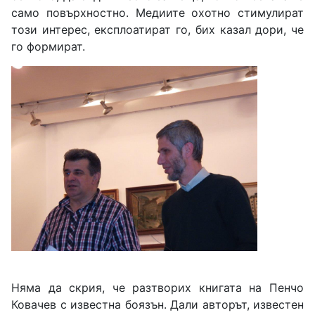
само повърхностно. Медиите охотно стимулират
този интерес, експлоатират го, бих казал дори, че
го формират.
Няма да скрия, че разтворих книгата на Пенчо
Ковачев с известна боязън. Дали авторът, известен