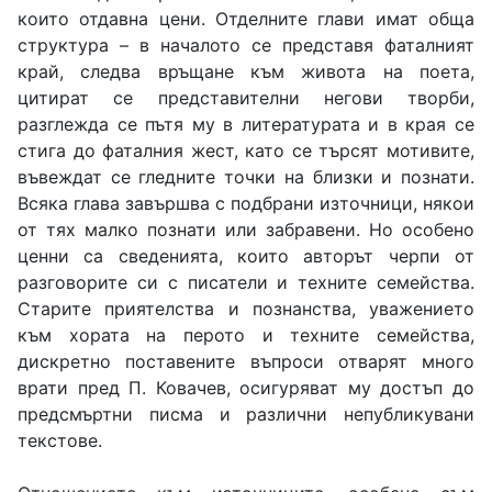
които отдавна цени. Отделните глави имат обща
структура – в началото се представя фаталният
край, следва връщане към живота на поета,
цитират се представителни негови творби,
разглежда се пътя му в литературата и в края се
стига до фаталния жест, като се търсят мотивите,
въвеждат се гледните точки на близки и познати.
Всяка глава завършва с подбрани източници, някои
от тях малко познати или забравени. Но особено
ценни са сведенията, които авторът черпи от
разговорите си с писатели и техните семейства.
Старите приятелства и познанства, уважението
към хората на перото и техните семейства,
дискретно поставените въпроси отварят много
врати пред П. Ковачев, осигуряват му достъп до
предсмъртни писма и различни непубликувани
текстове.