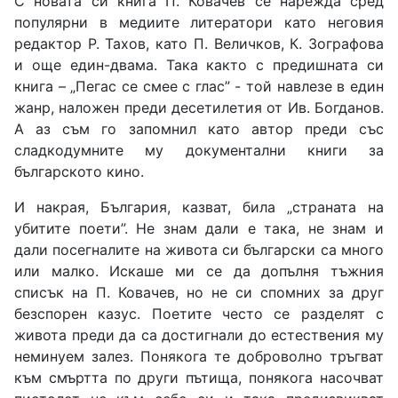
С новата си книга П. Ковачев се нарежда сред
популярни в медиите литератори като неговия
редактор Р. Тахов, като П. Величков, К. Зографова
и още един-двама. Така както с предишната си
книга – „Пегас се смее с глас” - той навлезе в един
жанр, наложен преди десетилетия от Ив. Богданов.
А аз съм го запомнил като автор преди със
сладкодумните му документални книги за
българското кино.
И накрая, България, казват, била „страната на
убитите поети”. Не знам дали е така, не знам и
дали посегналите на живота си български са много
или малко. Искаше ми се да допълня тъжния
списък на П. Ковачев, но не си спомних за друг
безспорен казус. Поетите често се разделят с
живота преди да са достигнали до естествения му
неминуем залез. Понякога те доброволно тръгват
към смъртта по други пътища, понякога насочват