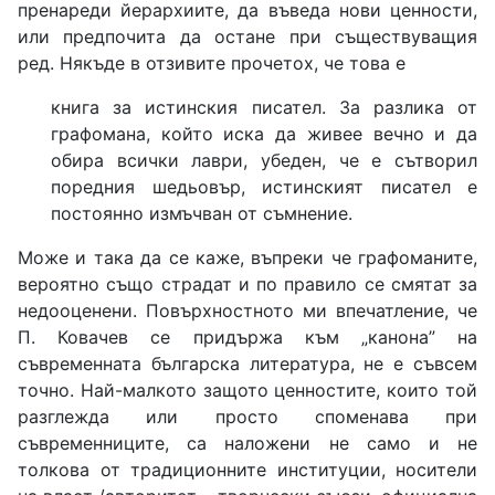
пренареди йерархиите, да въведа нови ценности,
или предпочита да остане при съществуващия
ред. Някъде в отзивите прочетох, че това е
книга за истинския писател. За разлика от
графомана, който иска да живее вечно и да
обира всички лаври, убеден, че е сътворил
поредния шедьовър, истинският писател е
постоянно измъчван от съмнение.
Може и така да се каже, въпреки че графоманите,
вероятно също страдат и по правило се смятат за
недооценени. Повърхностното ми впечатление, че
П. Ковачев се придържа към „канона” на
съвременната българска литература, не е съвсем
точно. Най-малкото защото ценностите, които той
разглежда или просто споменава при
съвременниците, са наложени не само и не
толкова от традиционните институции, носители