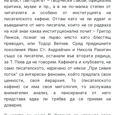
на власт /авторитет – творчески съюзи, официална
критика, музеи и пр., а в не по-малка степен от
читателите и особено от институцията на
писателското кафене. Оттам като че ли идват и
въведените от него писатели, които не се радваха
на кой знае каква институционална почит – Григор
Ленков, познат на първо място като блестящ
преводач, или Тодор Велчев. Сред предишните
поколения Иван Ст. Андрейчин и Никола Ракитин
също са писатели, останали във втората редица,
за Т. Пеев да не говорим. Кафената и клубовете, не
само писателското, наричано от някои „При сивия
поток” са интересен феномен, който предлага свои
ценности, своя йерархия. То (писателското
кафене) си има своя митология, то заслужава
внимателен анализ, а лансираната от него
представа едва ли трябва да се приеме на
доверие.