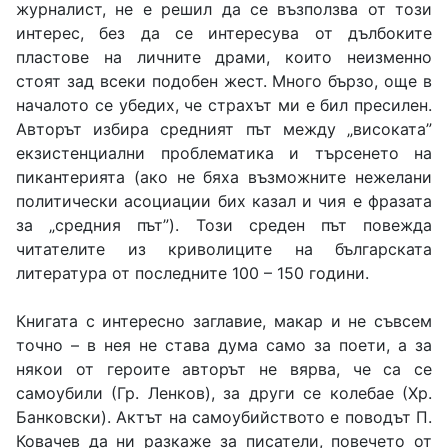
журналист, не е решил да се възползва от този
интерес, без да се интересува от дълбоките
пластове на личните драми, които неизменно
стоят зад всеки подобен жест. Много бързо, още в
началото се убедих, че страхът ми е бил пресилен.
Авторът избира средният път между „високата”
екзистенциални проблематика и търсенето на
пикантерията (ако не бяха възможните нежелани
политически асоциации бих казал и чия е фразата
за „средния път”). Този среден път повежда
читателите из криволиците на българската
литература от последните 100 – 150 години.
Книгата с интересно заглавие, макар и не съвсем
точно – в нея не става дума само за поети, а за
някои от героите авторът не вярва, че са се
самоубили (Гр. Ленков), за други се колебае (Хр.
Банковски). Актът на самоубийството е поводът П.
Ковачев да ни разкаже за писатели, повечето от