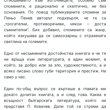
Отношението към източниците, особено съм
спомените, е рационално и скептично, не без
основания. По повод публикуваните спомени за
Пеньо Пенев авторът подхвърля, че те са
„трогателни, противоречиви, някои – доста
съмнителни”. Бих добавил, спомените са жанр,
който изкушава да се самоозариш с отразената
светлина на големите.
Едно от несъмнените достойнства книгата е че тя
ни връща към литературата, в един момент, в
който, за добро или за зло, художественото, а и
всяко писано слово губи територия и престиж. Не
само у нас.
Един по-общ въпрос се въртеше в главата ми
докато дочитах книгата, а и след това. Каква е
всъщност българската литература, която ни
представя П. Ковачев. Дали той се стреми да