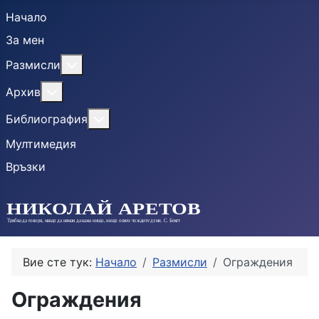
Начало
За мен
More about: Размисли
Размисли
More about: Архив
Архив
More about: Библиография
Библиография
Мултимедия
Връзки
Вие сте тук:
Начало
Размисли
Ограждения
Ограждения