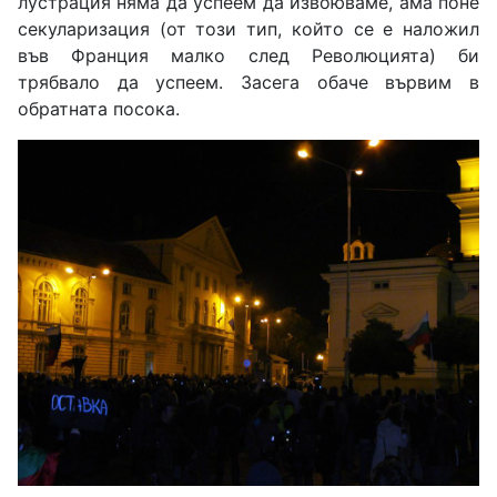
лустрация няма да успеем да извоюваме, ама поне
секуларизация (от този тип, който се е наложил
във Франция малко след Революцията) би
трябвало да успеем. Засега обаче вървим в
обратната посока.