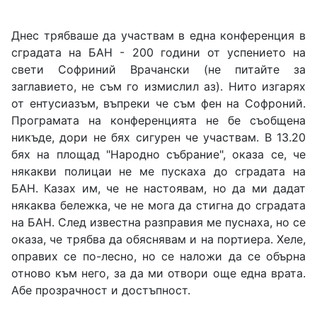
Днес трябваше да участвам в една конференция в
сградата на БАН - 200 години от успението на
свети Софриний Врачански (не питайте за
заглавието, не съм го измислил аз). Нито изгарях
от ентусиазъм, въпреки че съм фен на Софроний.
Програмата на конференцията не бе съобщена
никъде, дори не бях сигурен че участвам. В 13.20
бях на площад "Народно събрание", оказа се, че
някакви полицаи не ме пускаха до сградата на
БАН. Казах им, че не настоявам, но да ми дадат
някаква бележка, че не мога да стигна до сградата
на БАН. След известна разправия ме пуснаха, но се
оказа, че трябва да обяснявам и на портиера. Хеле,
оправих се по-лесно, но се наложи да се обърна
отново към него, за да ми отвори още една врата.
Абе прозрачност и достъпност.