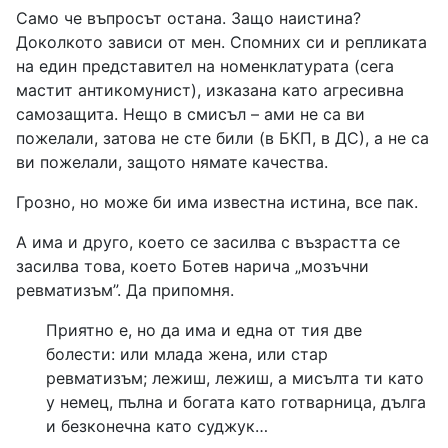
Само че въпросът остана. Защо наистина?
Доколкото зависи от мен. Спомних си и репликата
на един представител на номенклатурата (сега
мастит антикомунист), изказана като агресивна
самозащита. Нещо в смисъл – ами не са ви
пожелали, затова не сте били (в БКП, в ДС), а не са
ви пожелали, защото нямате качества.
Грозно, но може би има известна истина, все пак.
А има и друго, което се засилва с възрастта се
засилва това, което Ботев нарича „мозъчни
ревматизъм”. Да припомня.
Приятно е, но да има и една от тия две
болести: или млада жена, или стар
ревматизъм; лежиш, лежиш, а мисълта ти като
у немец, пълна и богата като готварница, дълга
и безконечна като суджук…