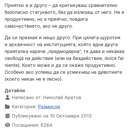
Приятно е и друго – да критикуваш сравнително
безопасно статуквото, без да излизаш от него. Не е
продуктивно, но е приятно, повдига
самочуствието, ако не друго.
Да си призная и нещо друго. При цялата щуротия
и архаичност на институцията, която една друга
приятелка нарече „предмодерна”, тя дава и някаква
свобода на действие (или на бездействие, dolce far
niente). Което може и да се окаже продуктивно.
Особено ако успееш да се усмихнеш на дивотиите
(което никак не е лесно).
Детайли
Написано от:
Николай Аретов
Категория:
Размисли
Публикувано на 10 Октомври 2013
Посещения: 6264