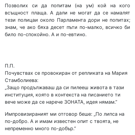
Позволих си да попитам (на ум) кой на кого
всъщност плаща. А дали не могат да се намалят
тези полицаи около Парламента дори не попитах;
знам, че ако бяха десет пъти по-малко, всичко би
било по-спокойно. А и по-евтино.
П.П.
Почувствах се провокиран от репликата на Мария
Стамболиева:
„Защо продължаваш да си пилееш живота в тази
институция, която в контекста на писанието ти
вече може да се нарече ЗОНАТА, идея нямам.”
Импровизираният ми отговор беше: „По липса на
по-добро. А и имам известен опит с твоята, не
непременно много по-добър.”