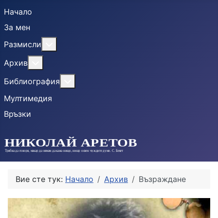
Начало
За мен
More about: Размисли
Размисли
More about: Архив
Архив
More about: Библиография
Библиография
Мултимедия
Връзки
Вие сте тук:
Начало
Архив
Възраждане