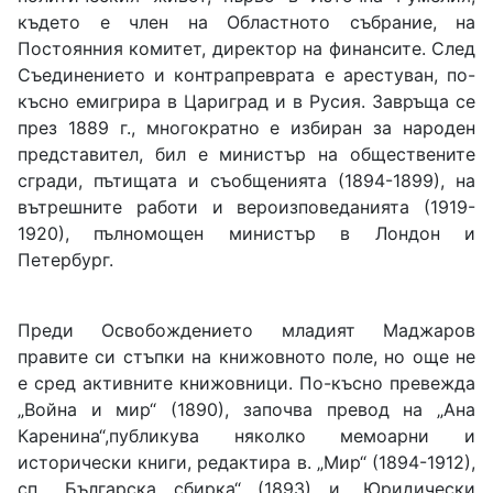
където е член на Областното събрание, на
Постоянния комитет, директор на финансите. След
Съединението и контрапреврата е арестуван, по-
късно емигрира в Цариград и в Русия. Завръща се
през 1889 г., многократно е избиран за народен
представител, бил е министър на обществените
сгради, пътищата и съобщенията (1894-1899), на
вътрешните работи и вероизповеданията (1919-
1920), пълномощен министър в Лондон и
Петербург.
Преди Освобождението младият Маджаров
правите си стъпки на книжовното поле, но още не
е сред активните книжовници. По-късно превежда
„Война и мир“ (1890), започва превод на „Ана
Каренина“,публикува няколко мемоарни и
исторически книги, редактира в. „Мир“ (1894-1912),
сп. „Българска сбирка“ (1893) и „Юридически