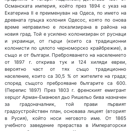
Османската империя, който през 1894 с указ на
Екатерина ІІ е преименуван на Одеса, по името на
древната гръцка колония Одесос, която по онова
време неправилно е локализирана в района на
новия град. Той е усилено колонизиран от руснаци
и украинци, от гърци (които са традиционни
колонисти по цялото черноморско крайбрежие), а
също и от българи. Преброяването на населението
от 1897 г. открива тук и 124 хиляди евреи,
вероятно част от тях също традиционно
население, които са 30,5 % от жителите на града;
според същото преброяване българите са 600.
(Перепис 1897) През 1803 г. френският емигрант
херцог Арман-Еманюел дьо Ришельо бива назначен
за градоначалник, той прави първият
градоустройствен план, основава лицеят (вторият
в Русия), който носи неговото име. От 1865
учебното заведение прераства в Императорски