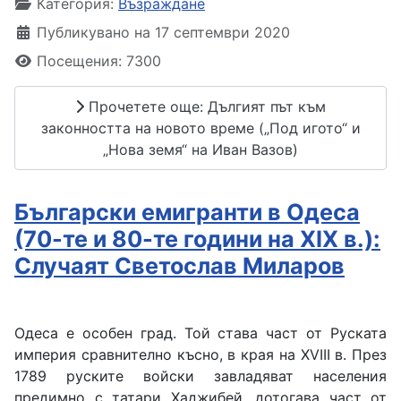
Категория:
Възраждане
Публикувано на 17 септември 2020
Посещения: 7300
Прочетете още: Дългият път към
законността на новото време („Под игото“ и
„Нова земя“ на Иван Вазов)
Български емигранти в Одеса
(70-те и 80-те години на ХІХ в.):
Случаят Светослав Миларов
Одеса е особен град. Той става част от Руската
империя сравнително късно, в края на ХVІІІ в. През
1789 руските войски завладяват населения
предимно с татари Хаджибей, дотогава част от