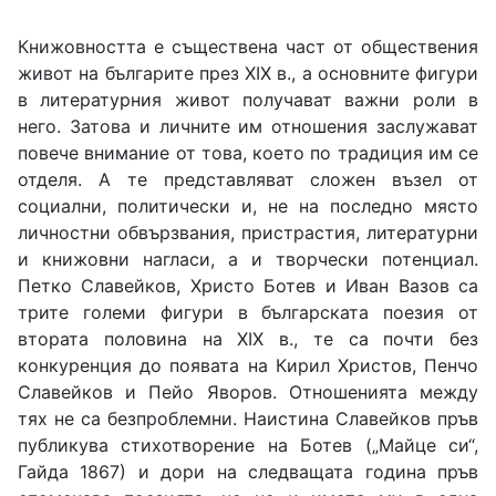
Книжовността е съществена част от обществения
живот на българите през ХІХ в., а основните фигури
в литературния живот получават важни роли в
него. Затова и личните им отношения заслужават
повече внимание от това, което по традиция им се
отделя. А те представляват сложен възел от
социални, политически и, не на последно място
личностни обвързвания, пристрастия, литературни
и книжовни нагласи, а и творчески потенциал.
Петко Славейков, Христо Ботев и Иван Вазов са
трите големи фигури в българската поезия от
втората половина на ХІХ в., те са почти без
конкуренция до появата на Кирил Христов, Пенчо
Славейков и Пейо Яворов. Отношенията между
тях не са безпроблемни. Наистина Славейков пръв
публикува стихотворение на Ботев („Майце си“,
Гайда 1867) и дори на следващата година пръв