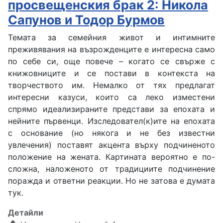
просвещенския брак 2: Никола
Сапунов и Тодор Бурмов
Темата за семейния живот и интимните
преживявания на възрожденците е интересна само
по себе си, още повече – когато се свърже с
книжовниците и се постави в контекста на
творчеството им. Немалко от тях предлагат
интересни казуси, които са леко изместени
спрямо идеализираните представи за епохата и
нейните първенци. Изследовател(к)ите на епохата
с основание (но някога и не без известни
увлечения) поставят акцента върху подчиненото
положение на жената. Картината вероятно е по-
сложна, наложеното от традициите подчинение
поражда и ответни реакции. Но не затова е думата
тук.
Детайли